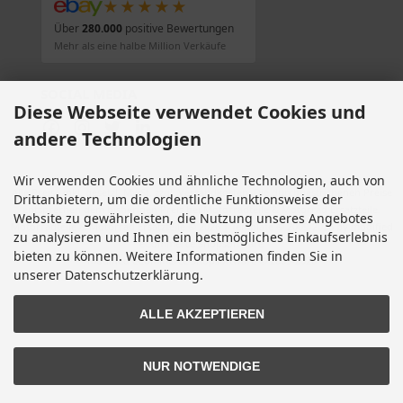
★★★★★
Über
280.000
positive Bewertungen
Mehr als eine halbe Million Verkäufe
SOCIAL MEDIA
Diese Webseite verwendet Cookies und
andere Technologien
Wir verwenden Cookies und ähnliche Technologien, auch von
Alle Preise inkl. gesetzl. MwSt. zzgl.
Versandkosten
. Die durchgestrichenen Preise
Drittanbietern, um die ordentliche Funktionsweise der
entsprechen dem bisherigen Preis bei Motorradteile & Motorrad Ersatzteile.
Website zu gewährleisten, die Nutzung unseres Angebotes
Motorradteile & Motorrad Ersatzteile © 2026 | Template © 2009-2026 by modified
zu analysieren und Ihnen ein bestmögliches Einkaufserlebnis
eCommerce Shopsoftware
bieten zu können. Weitere Informationen finden Sie in
mod
ified eCommerce Shopsoftware © 2009-2026
unserer Datenschutzerklärung.
ALLE AKZEPTIEREN
NUR NOTWENDIGE