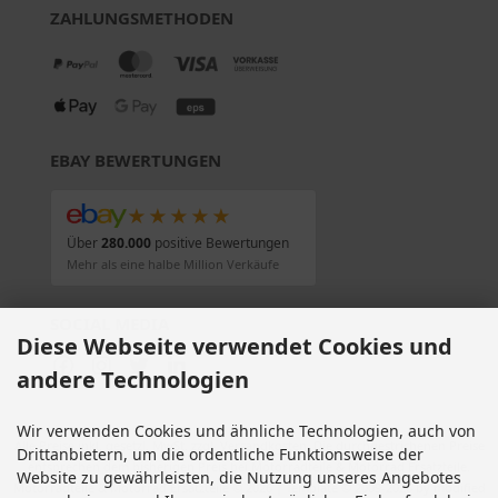
ZAHLUNGSMETHODEN
EBAY BEWERTUNGEN
★★★★★
Über
280.000
positive Bewertungen
Mehr als eine halbe Million Verkäufe
SOCIAL MEDIA
Diese Webseite verwendet Cookies und
andere Technologien
Wir verwenden Cookies und ähnliche Technologien, auch von
Alle Preise inkl. gesetzl. MwSt. zzgl.
Versandkosten
. Die durchgestrichenen Preise
Drittanbietern, um die ordentliche Funktionsweise der
entsprechen dem bisherigen Preis bei Motorradteile & Motorrad Ersatzteile.
Website zu gewährleisten, die Nutzung unseres Angebotes
Motorradteile & Motorrad Ersatzteile © 2026 | Template © 2009-2026 by modified