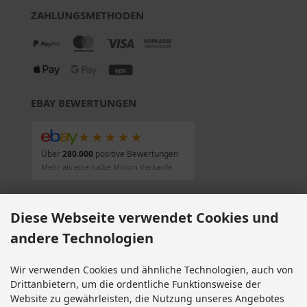
ZAHLUNGSMETHODEN
EBAY BEWERTUNGEN
★★★★★
Über
280.000
positive Bewertungen
Mehr als eine halbe Million Verkäufe
SOCIAL MEDIA
Diese Webseite verwendet Cookies und
andere Technologien
Wir verwenden Cookies und ähnliche Technologien, auch von
Alle Preise inkl. gesetzl. MwSt. zzgl.
Versandkosten
. Die durchgestrichenen Preise
Drittanbietern, um die ordentliche Funktionsweise der
entsprechen dem bisherigen Preis bei Motorradteile & Motorrad Ersatzteile.
Website zu gewährleisten, die Nutzung unseres Angebotes
Motorradteile & Motorrad Ersatzteile © 2026 | Template © 2009-2026 by modified