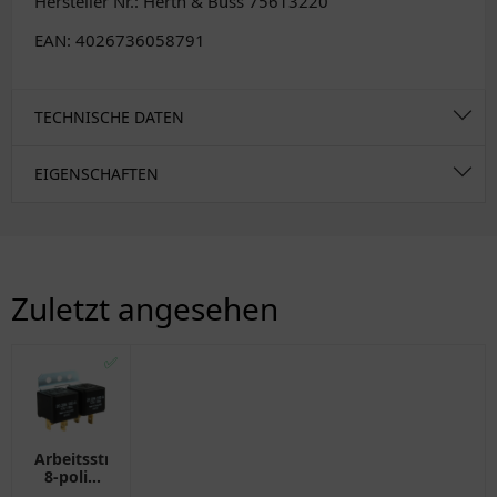
Hersteller Nr.: Herth & Buss 75613220
EAN: 4026736058791
TECHNISCHE DATEN
EIGENSCHAFTEN
Zuletzt angesehen
✅
Arbeitsstromrelais
8-polig
12V 30A