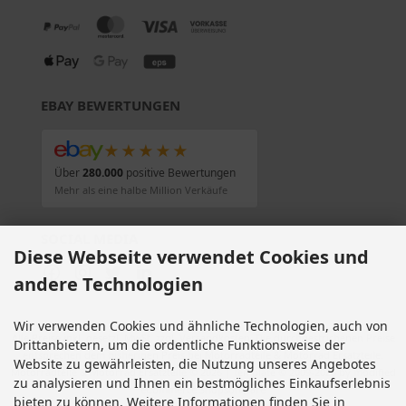
EBAY BEWERTUNGEN
★★★★★
Über
280.000
positive Bewertungen
Mehr als eine halbe Million Verkäufe
SOCIAL MEDIA
Diese Webseite verwendet Cookies und
andere Technologien
Wir verwenden Cookies und ähnliche Technologien, auch von
Alle Preise inkl. gesetzl. MwSt. zzgl.
Versandkosten
. Die durchgestrichenen Preise
Drittanbietern, um die ordentliche Funktionsweise der
entsprechen dem bisherigen Preis bei Motorradteile & Motorrad Ersatzteile.
Website zu gewährleisten, die Nutzung unseres Angebotes
Motorradteile & Motorrad Ersatzteile © 2026 | Template © 2009-2026 by modified
zu analysieren und Ihnen ein bestmögliches Einkaufserlebnis
eCommerce Shopsoftware
bieten zu können. Weitere Informationen finden Sie in