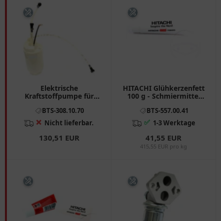
Elektrische
HITACHI Glühkerzenfett
Kraftstoffpumpe für
100 g - Schmiermittel
Motorräder Hitachi
für Dieselmotoren
BTS-308.10.70
BTS-557.00.41
3081823
❌
✅
Nicht lieferbar.
1-3 Werktage
130,51 EUR
41,55 EUR
415,55 EUR pro kg