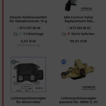
Hitachi Glühkerzenfett
Idle Control Valve
für Dieselmotoren 10 g
Replacement MQ
8022320 für Motorräder
BTS-557.00.40
BTS-302.06.82
✅
❌
1-3 Werktage
Nicht lieferbar.
6,55 EUR
99,05 EUR
654,50 EUR pro kg
Lichtmaschinenregler
Lichtmaschinenregler
für Motorräder
passend für: BMW K, K1