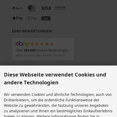
EBAY BEWERTUNGEN
★★★★★
Über
280.000
positive Bewertungen
Mehr als eine halbe Million Verkäufe
SOCIAL MEDIA
Diese Webseite verwendet Cookies und
andere Technologien
Wir verwenden Cookies und ähnliche Technologien, auch von
Alle Preise inkl. gesetzl. MwSt. zzgl.
Versandkosten
. Die durchgestrichenen Preise
Drittanbietern, um die ordentliche Funktionsweise der
entsprechen dem bisherigen Preis bei Motorradteile & Motorrad Ersatzteile.
Website zu gewährleisten, die Nutzung unseres Angebotes
Motorradteile & Motorrad Ersatzteile © 2026 | Template © 2009-2026 by modified
zu analysieren und Ihnen ein bestmögliches Einkaufserlebnis
eCommerce Shopsoftware
bieten zu können. Weitere Informationen finden Sie in