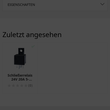
EIGENSCHAFTEN
Zuletzt angesehen
✅
Schließerrelais
24V 20A 5-
polig mit
(0)
Halter
1080275