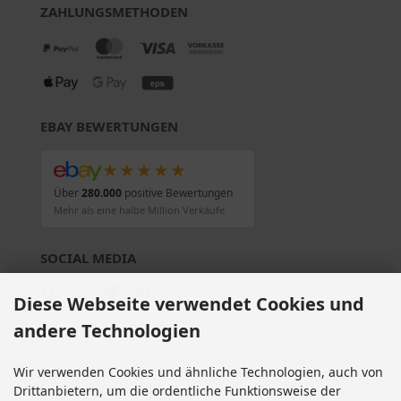
ZAHLUNGSMETHODEN
EBAY BEWERTUNGEN
★★★★★
Über
280.000
positive Bewertungen
Mehr als eine halbe Million Verkäufe
SOCIAL MEDIA
Diese Webseite verwendet Cookies und
andere Technologien
Alle Preise inkl. gesetzl. MwSt. zzgl.
Versandkosten
. Die durchgestrichenen Preise
Wir verwenden Cookies und ähnliche Technologien, auch von
entsprechen dem bisherigen Preis bei Motorradteile & Motorrad Ersatzteile.
Drittanbietern, um die ordentliche Funktionsweise der
Motorradteile & Motorrad Ersatzteile © 2026 | Template © 2009-2026 by modified