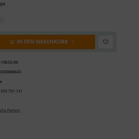
age
en
IN DEN WARENKORB
-108.02.66
2300688443
a
 933 791-131
iche Person