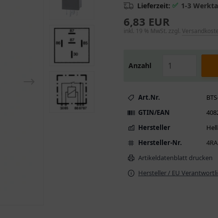
✅
Lieferzeit:
1-3 Werkt
6,83 EUR
inkl. 19 % MwSt. zzgl.
Versandkost
Anzahl
Art.Nr.
BTS
GTIN/EAN
408
Hersteller
Hell
Hersteller-Nr.
4RA
Artikeldatenblatt drucken
Hersteller / EU Verantwortl