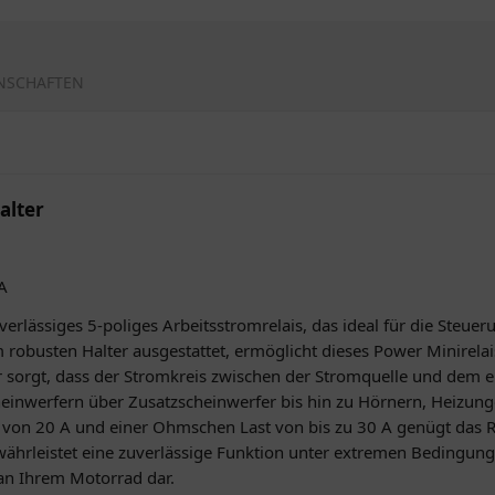
NSCHAFTEN
alter
0A
verlässiges 5-poliges Arbeitsstromrelais, das ideal für die Steue
obusten Halter ausgestattet, ermöglicht dieses Power Minirelais 
ür sorgt, dass der Stromkreis zwischen der Stromquelle und dem e
cheinwerfern über Zusatzscheinwerfer bis hin zu Hörnern, Heizu
von 20 A und einer Ohmschen Last von bis zu 30 A genügt das 
hrleistet eine zuverlässige Funktion unter extremen Bedingungen.
 an Ihrem Motorrad dar.