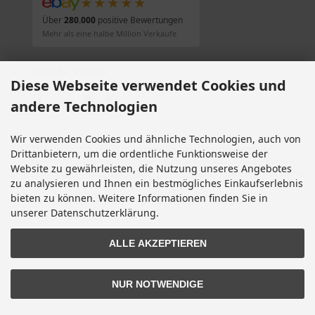
★★★★★
Über
280.000
positive Bewertungen
Mehr als eine halbe Million Verkäufe
SOCIAL MEDIA
Diese Webseite verwendet Cookies und
andere Technologien
Wir verwenden Cookies und ähnliche Technologien, auch von
Alle Preise inkl. gesetzl. MwSt. zzgl.
Versandkosten
. Die durchgestrichenen Preise
Drittanbietern, um die ordentliche Funktionsweise der
entsprechen dem bisherigen Preis bei Motorradteile & Motorrad Ersatzteile.
Website zu gewährleisten, die Nutzung unseres Angebotes
Motorradteile & Motorrad Ersatzteile © 2026 | Template © 2009-2026 by modified
zu analysieren und Ihnen ein bestmögliches Einkaufserlebnis
eCommerce Shopsoftware
bieten zu können. Weitere Informationen finden Sie in
mod
ified eCommerce Shopsoftware © 2009-2026
unserer Datenschutzerklärung.
ALLE AKZEPTIEREN
NUR NOTWENDIGE