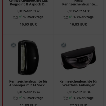
Kennzeichenleuchte LED
Hella
Regpoint II Aspöck DC
Kennzeichenleuchte
1.5 Meter
chrom für Motorräder
BTS-102.01.46
BTS-102.14.35
✅
✅
1-3 Werktage
1-3 Werktage
16,65 EUR
16,83 EUR
Kennzeichenleuchte für
Kennzeichenleuchte für
Anhänger mit M Sockel
Westfalia Anhänger
von GEKA
BTS-102.15.42
BTS-102.98.34
✅
✅
1-3 Werktage
1-3 Werktage
11,89 EUR
27,51 EUR