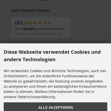
EBAY BEWERTUNGEN
★★★★★
Über
280.000
positive Bewertungen
Mehr als eine halbe Million Verkäufe
SOCIAL MEDIA
Diese Webseite verwendet Cookies und
andere Technologien
Wir verwenden Cookies und ähnliche Technologien, auch von
Alle Preise inkl. gesetzl. MwSt. zzgl.
Versandkosten
. Die durchgestrichenen Preise
Drittanbietern, um die ordentliche Funktionsweise der
entsprechen dem bisherigen Preis bei Motorradteile & Motorrad Ersatzteile.
Website zu gewährleisten, die Nutzung unseres Angebotes
Motorradteile & Motorrad Ersatzteile © 2026 | Template © 2009-2026 by modified
zu analysieren und Ihnen ein bestmögliches Einkaufserlebnis
eCommerce Shopsoftware
bieten zu können. Weitere Informationen finden Sie in
mod
ified eCommerce Shopsoftware © 2009-2026
unserer Datenschutzerklärung.
ALLE AKZEPTIEREN