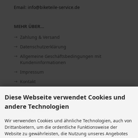
Email: info@biketeile-service.de
MEHR ÜBER...
Zahlung & Versand
Datenschutzerklärung
Allgemeine Geschäftsbedingungen mit
Kundeninformationen
Impressum
Kontakt
Widerrufsrecht & Widerrufsformular
Diese Webseite verwendet Cookies und
Lieferzeit
andere Technologien
Vertrag widerrufen
Cookie Einstellungen
Wir verwenden Cookies und ähnliche Technologien, auch von
Drittanbietern, um die ordentliche Funktionsweise der
Website zu gewährleisten, die Nutzung unseres Angebotes