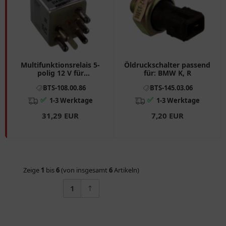
Multifunktionsrelais 5-
Öldruckschalter passend
polig 12 V für
für: BMW K, R
Motorräder
BTS-108.00.86
BTS-145.03.06
✅
✅
1-3 Werktage
1-3 Werktage
31,29 EUR
7,20 EUR
Zeige
1
bis
6
(von insgesamt
6
Artikeln)
1