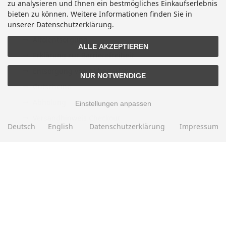
zu analysieren und Ihnen ein bestmögliches Einkaufserlebnis
INFORMATIONEN
bieten zu können. Weitere Informationen finden Sie in
Sitemap
unserer Datenschutzerklärung.
Altölentsorgung
ALLE AKZEPTIEREN
Erklärung zur Barrierefreiheit
Entsorgung von Altbatterien
NUR NOTWENDIGE
Gutscheine
Abholung
Einstellungen anpassen
Versandhinweis Checkout
Deutsch
English
Datenschutzerklärung
Impressum
ZAHLUNGSMETHODEN
EBAY BEWERTUNGEN