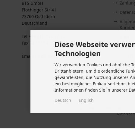
Zahlun
BTS GmbH
Plochinger Str 41
Datens
73760 Ostfildern
Allgem
Deutschland
Kunden
Tel +49 711 633 47 127
Impre
Diese Webseite verwen
Fax +49 711 470 76 588
Kontakt
Technologien
Widerru
Email: info@biketeile-service.de
Wir verwenden Cookies und ähnliche T
Lieferze
Drittanbietern, um die ordentliche Fun
Vertrag
gewährleisten, die Nutzung unseres A
Cookie 
ein bestmögliches Einkaufserlebnis bie
Informationen finden Sie in unserer Da
Deutsch
English
Alle Preise inkl. gesetzl. MwSt. zzgl.
Motorradte