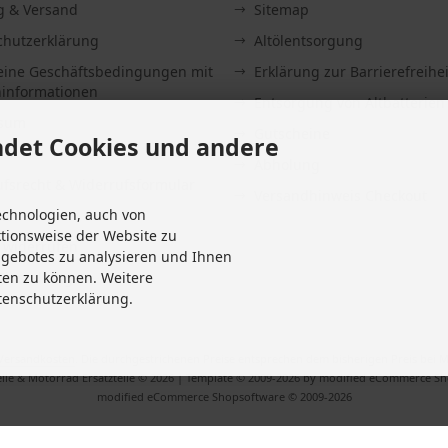
g & Versand
Sitemap
chutzerklärung
Altölentsorgung
eine Geschäftsbedingungen mit
Erklärung zur Barrierefreihei
informationen
Entsorgung von Altbatterien
ssum
Gutscheine
det Cookies und andere
Abholung
fsrecht & Widerrufsformular
Versandhinweis Checkout
echnologien, auch von
it
ktionsweise der Website zu
 widerrufen
ngebotes zu analysieren und Ihnen
Einstellungen
ten zu können. Weitere
tenschutzerklärung.
Versandkosten
. Die durchgestrichenen Preise entsprechen dem bisherigen Preis bei M
ile & Motorrad Ersatzteile © 2026 | Template © 2009-2026 by modified eCommerce S
mod
ified eCommerce Shopsoftware © 2009-2026