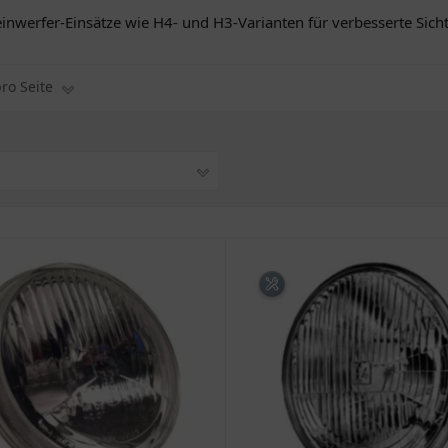
heinwerfer-Einsätze wie H4- und H3-Varianten für verbesserte Sich
pro Seite
1