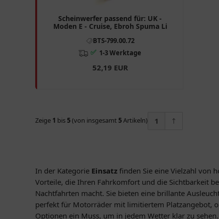
Scheinwerfer passend für: UK -
Moden E - Cruise, Ebroh Spuma Li
BTS-799.00.72
✅
1-3 Werktage
52,19 EUR
Zeige
1
bis
5
(von insgesamt
5
Artikeln)
1
In der Kategorie
Einsatz
finden Sie eine Vielzahl von 
Vorteile, die Ihren Fahrkomfort und die Sichtbarkeit b
Nachtfahrten macht. Sie bieten eine brillante Ausleu
perfekt für Motorräder mit limitiertem Platzangebot, 
Optionen ein Muss, um in jedem Wetter klar zu sehen. 