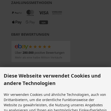
ZAHLUNGSMETHODEN
EBAY BEWERTUNGEN
★★★★★
Über
280.000
positive Bewertungen
Mehr als eine halbe Million Verkäufe
SOCIAL MEDIA
Diese Webseite verwendet Cookies und
andere Technologien
Wir verwenden Cookies und ähnliche Technologien, auch von
Alle Preise inkl. gesetzl. MwSt. zzgl.
Versandkosten
. Die durchgestrichenen Preise
Drittanbietern, um die ordentliche Funktionsweise der
entsprechen dem bisherigen Preis bei Motorradteile & Motorrad Ersatzteile.
Website zu gewährleisten, die Nutzung unseres Angebotes
Motorradteile & Motorrad Ersatzteile © 2026 | Template © 2009-2026 by modified
zu analysieren und Ihnen ein bestmögliches Einkaufserlebnis