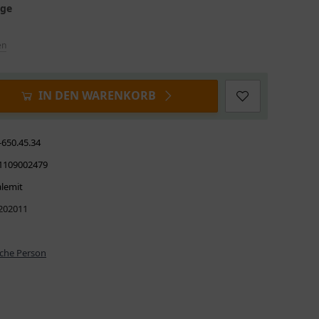
age
en
IN DEN WARENKORB
-650.45.34
1109002479
alemit
202011
iche Person