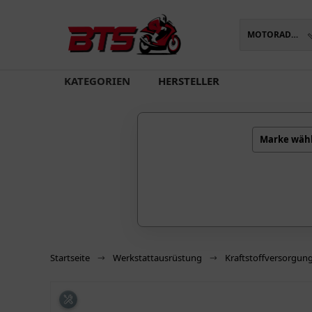
MOTORADTEILE
oading...
KATEGORIEN
HERSTELLER
Marke wäh
Startseite
Werkstattausrüstung
Kraftstoffversorgun