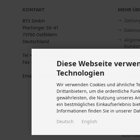
KONTAKT
MEHR ÜBE
Zahlun
BTS GmbH
Plochinger Str 41
Datens
73760 Ostfildern
Allgem
Deutschland
Kunden
Tel +49 711 633 47 127
Impre
Diese Webseite verwen
Fax +49 711 470 76 588
Kontakt
Technologien
Widerru
Email: info@biketeile-service.de
Wir verwenden Cookies und ähnliche T
Lieferze
Drittanbietern, um die ordentliche Fun
Vertrag
gewährleisten, die Nutzung unseres A
Cookie 
ein bestmögliches Einkaufserlebnis bie
Informationen finden Sie in unserer Da
Deutsch
English
Alle Preise inkl. gesetzl. MwSt. zzgl.
Motorradte