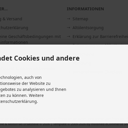
R...
INFORMATIONEN
g & Versand
Sitemap
chutzerklärung
Altölentsorgung
eine Geschäftsbedingungen mit
Erklärung zur Barrierefreihei
informationen
Entsorgung von Altbatterien
ssum
Gutscheine
det Cookies und andere
Abholung
fsrecht & Widerrufsformular
Versandhinweis Checkout
echnologien, auch von
it
ktionsweise der Website zu
 widerrufen
ngebotes zu analysieren und Ihnen
Einstellungen
ten zu können. Weitere
tenschutzerklärung.
Versandkosten
. Die durchgestrichenen Preise entsprechen dem bisherigen Preis bei M
ile & Motorrad Ersatzteile © 2026 | Template © 2009-2026 by modified eCommerce S