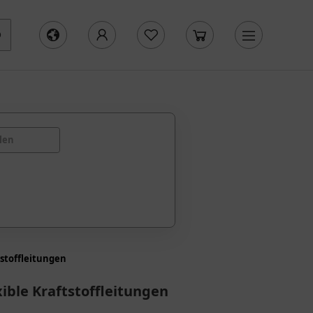
len
tstoffleitungen
xible Kraftstoffleitungen