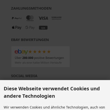
ZAHLUNGSMETHODEN
EBAY BEWERTUNGEN
★★★★★
Über
280.000
positive Bewertungen
Mehr als eine halbe Million Verkäufe
SOCIAL MEDIA
Diese Webseite verwendet Cookies und
andere Technologien
Alle Preise inkl. gesetzl. MwSt. zzgl.
Versandkosten
. Die durchgestrichenen Preise
Wir verwenden Cookies und ähnliche Technologien, auch von
entsprechen dem bisherigen Preis bei Motorradteile & Motorrad Ersatzteile.