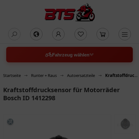
oading...
Fahrzeug wählen
Startseite
Runter + Raus
Autoersatzteile
Kraftstoffdrucksensor für Motorräder Bosch ID 1412298
Kraftstoffdrucksensor für Motorräder
Bosch ID 1412298