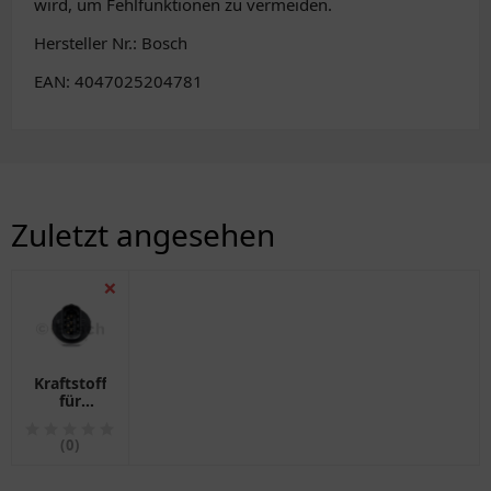
wird, um Fehlfunktionen zu vermeiden.
Hersteller Nr.: Bosch
EAN: 4047025204781
Zuletzt angesehen
❌
Kraftstoffdrucksensor
für
Motorräder
Bosch ID
(0)
1412298