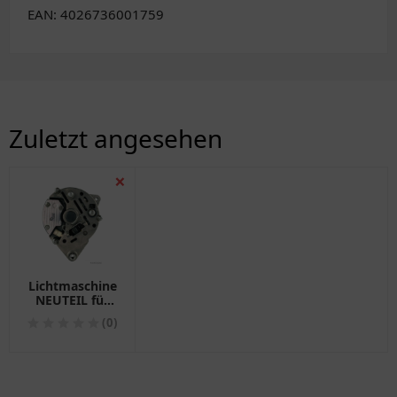
EAN: 4026736001759
Zuletzt angesehen
❌
Lichtmaschine
NEUTEIL für
Motorräder
(0)
1401278