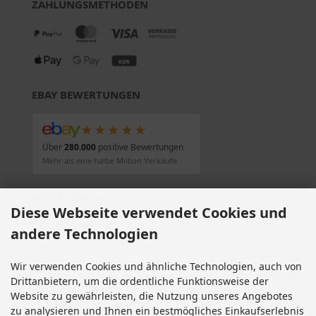
ZAHLUNGSMETHODEN
EBAY BEWERTUNGEN
★★★★★
Über
280.000
positive Bewertungen
Mehr als eine halbe Million Verkäufe
SOCIAL MEDIA
Diese Webseite verwendet Cookies und
andere Technologien
Wir verwenden Cookies und ähnliche Technologien, auch von
Alle Preise inkl. gesetzl. MwSt. zzgl.
Versandkosten
. Die durchgestrichenen Preise
Drittanbietern, um die ordentliche Funktionsweise der
entsprechen dem bisherigen Preis bei Motorradteile & Motorrad Ersatzteile.
Website zu gewährleisten, die Nutzung unseres Angebotes
Motorradteile & Motorrad Ersatzteile © 2026 | Template © 2009-2026 by modified
zu analysieren und Ihnen ein bestmögliches Einkaufserlebnis
eCommerce Shopsoftware