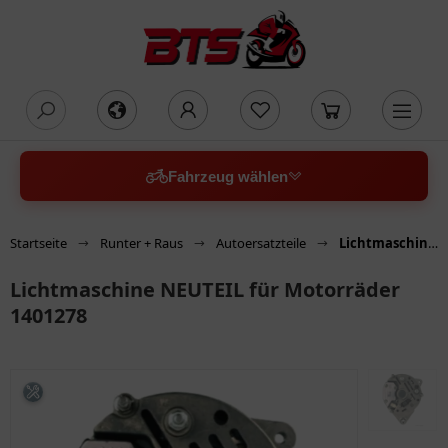
oading...
Fahrzeug wählen
Startseite
Runter + Raus
Autoersatzteile
Lichtmaschine NEUTEIL für Motorräder 1401278
Lichtmaschine NEUTEIL für Motorräder
1401278