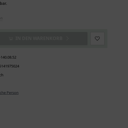
bar.
en
IN DEN WARENKORB
-140.08.52
5141975024
ch
iche Person