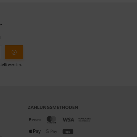
r
l
tellt werden.
ZAHLUNGSMETHODEN
t