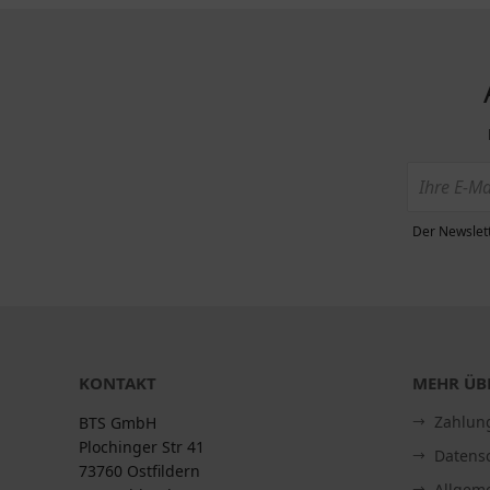
Der Newslett
KONTAKT
MEHR ÜBE
Zahlun
BTS GmbH
Plochinger Str 41
Datens
73760 Ostfildern
Allgem