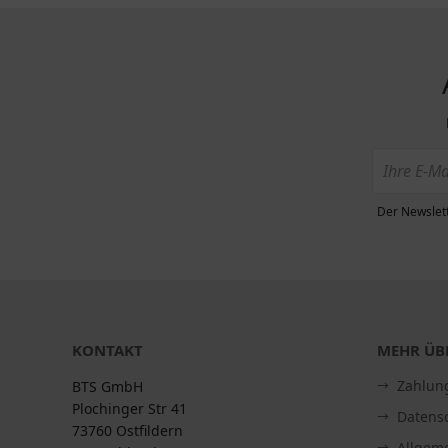
Der Newslett
KONTAKT
MEHR ÜBE
Zahlun
BTS GmbH
Plochinger Str 41
Datens
73760 Ostfildern
Allgem