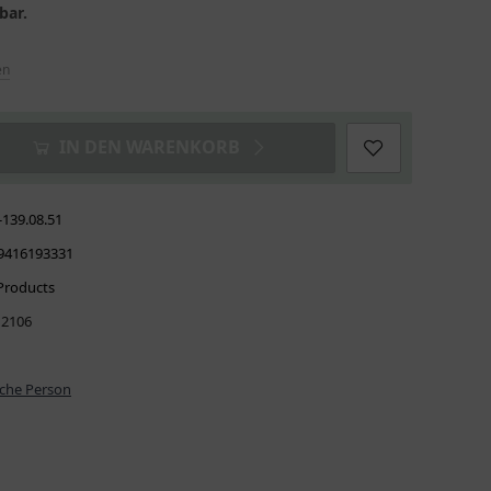
bar.
en
IN DEN WARENKORB
-139.08.51
9416193331
Products
12106
iche Person