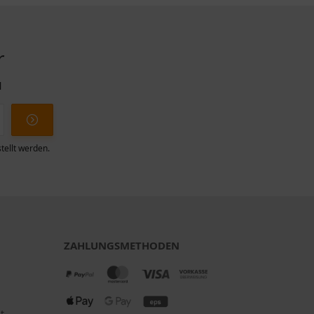
r
l
tellt werden.
ZAHLUNGSMETHODEN
t