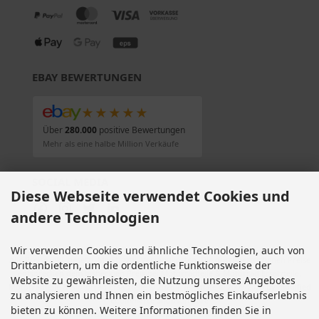
EBAY BEWERTUNGEN
★★★★★
Über
280.000
positive Bewertungen
Mehr als eine halbe Million Verkäufe
SOCIAL MEDIA
Diese Webseite verwendet Cookies und
andere Technologien
Wir verwenden Cookies und ähnliche Technologien, auch von
Alle Preise inkl. gesetzl. MwSt. zzgl.
Versandkosten
. Die durchgestrichenen Preise
Drittanbietern, um die ordentliche Funktionsweise der
entsprechen dem bisherigen Preis bei Motorradteile & Motorrad Ersatzteile.
Website zu gewährleisten, die Nutzung unseres Angebotes
Motorradteile & Motorrad Ersatzteile © 2026 | Template © 2009-2026 by modified
zu analysieren und Ihnen ein bestmögliches Einkaufserlebnis
eCommerce Shopsoftware
bieten zu können. Weitere Informationen finden Sie in
mod
ified eCommerce Shopsoftware © 2009-2026