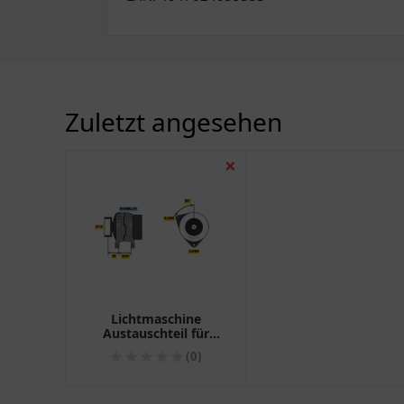
Zuletzt angesehen
❌
Lichtmaschine
Austauschteil für
Motorräder Bosch
(0)