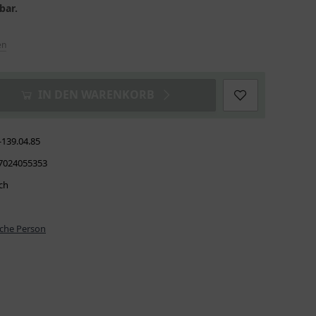
bar.
en
IN DEN WARENKORB
-139.04.85
7024055353
ch
iche Person