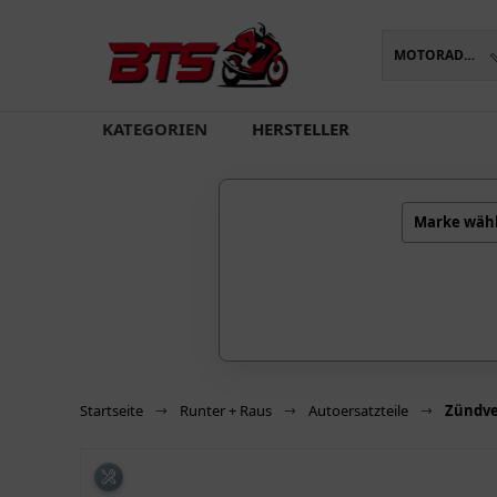
MOTORADTEILE
oading...
KATEGORIEN
HERSTELLER
Marke wäh
Startseite
Runter + Raus
Autoersatzteile
Zündver