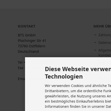
KONTAKT
MEHR ÜBE
Zahlun
BTS GmbH
Plochinger Str 41
Datens
73760 Ostfildern
Allgem
Deutschland
Kunden
Tel +49 711 633 47 127
Impre
Diese Webseite verwen
Fax +49 711 470 76 588
Kontakt
Technologien
Widerru
Email: info@biketeile-service.de
Wir verwenden Cookies und ähnliche T
Lieferze
Drittanbietern, um die ordentliche Fun
Vertrag
gewährleisten, die Nutzung unseres A
Cookie 
ein bestmögliches Einkaufserlebnis bie
Informationen finden Sie in unserer Da