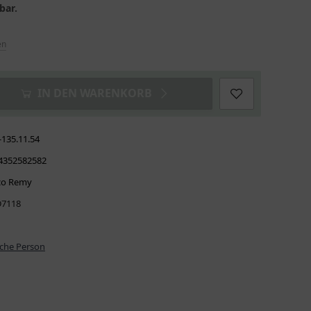
bar.
en
IN DEN WARENKORB
-135.11.54
4352582582
co Remy
7118
iche Person