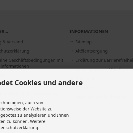
R...
INFORMATIONEN
g & Versand
Sitemap
chutzerklärung
Altölentsorgung
eine Geschäftsbedingungen mit
Erklärung zur Barrierefreihei
informationen
Entsorgung von Altbatterien
ssum
Gutscheine
det Cookies und andere
Abholung
fsrecht & Widerrufsformular
Versandhinweis Checkout
echnologien, auch von
it
ktionsweise der Website zu
 widerrufen
ngebotes zu analysieren und Ihnen
Einstellungen
ten zu können. Weitere
tenschutzerklärung.