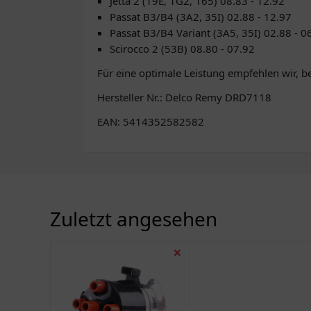
Jetta 2 (19E, 1G2, 165) 08.83 - 12.92
Passat B3/B4 (3A2, 35I) 02.88 - 12.97
Passat B3/B4 Variant (3A5, 35I) 02.88 - 0
Scirocco 2 (53B) 08.80 - 07.92
Für eine optimale Leistung empfehlen wir, 
Hersteller Nr.: Delco Remy DRD7118
EAN: 5414352582582
Zuletzt angesehen
❌