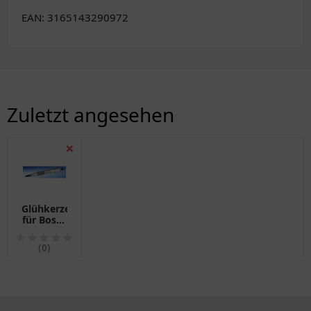
EAN: 3165143290972
Zuletzt angesehen
❌
Glühkerze
für Bosch
GLP105
(0)