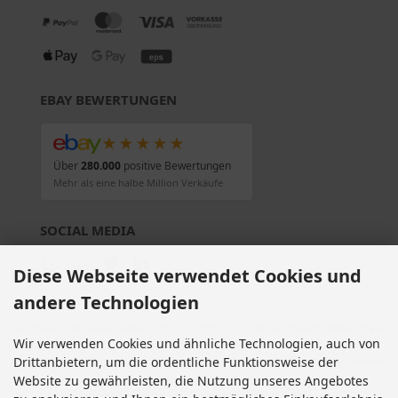
EBAY BEWERTUNGEN
★★★★★
Über
280.000
positive Bewertungen
Mehr als eine halbe Million Verkäufe
SOCIAL MEDIA
Diese Webseite verwendet Cookies und
andere Technologien
Alle Preise inkl. gesetzl. MwSt. zzgl.
Versandkosten
. Die durchgestrichenen Preise
Wir verwenden Cookies und ähnliche Technologien, auch von
entsprechen dem bisherigen Preis bei Motorradteile & Motorrad Ersatzteile.
Drittanbietern, um die ordentliche Funktionsweise der
Motorradteile & Motorrad Ersatzteile © 2026 | Template © 2009-2026 by modified
eCommerce Shopsoftware
Website zu gewährleisten, die Nutzung unseres Angebotes
mod
ified eCommerce Shopsoftware © 2009-2026