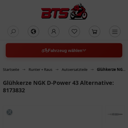
oading...
Fahrzeug wählen
Startseite
Runter + Raus
Autoersatzteile
Glühkerze NGK D-Power 43 Alternative: 8173832
Glühkerze NGK D-Power 43 Alternative:
8173832