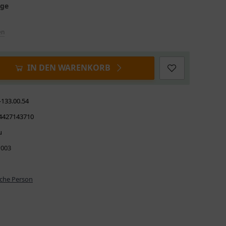
age
en
IN DEN WARENKORB
-133.00.54
4427143710
u
003
iche Person