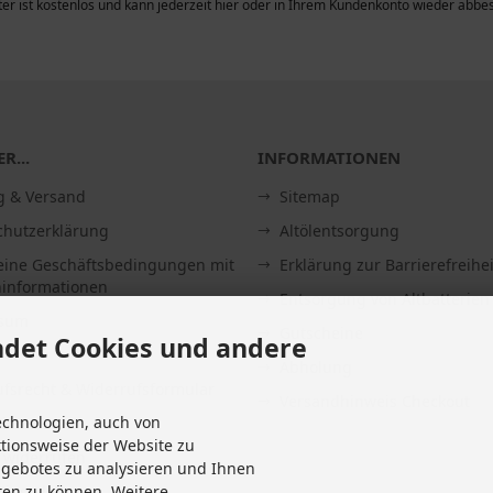
er ist kostenlos und kann jederzeit hier oder in Ihrem Kundenkonto wieder abbes
R...
INFORMATIONEN
g & Versand
Sitemap
chutzerklärung
Altölentsorgung
eine Geschäftsbedingungen mit
Erklärung zur Barrierefreihei
informationen
Entsorgung von Altbatterien
ssum
Gutscheine
det Cookies und andere
Abholung
fsrecht & Widerrufsformular
Versandhinweis Checkout
echnologien, auch von
it
ktionsweise der Website zu
 widerrufen
ngebotes zu analysieren und Ihnen
Einstellungen
ten zu können. Weitere