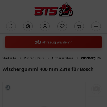
oading...
Fahrzeug wählen
Startseite
Runter + Raus
Autoersatzteile
Wischergummi 400 mm Z319 für Bosch
Wischergummi 400 mm Z319 für Bosch