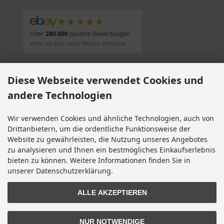
★★★★★
Über
280.000
positive Bewertungen
Mehr als eine halbe Million Verkäufe
SOCIAL MEDIA
Diese Webseite verwendet Cookies und
andere Technologien
Wir verwenden Cookies und ähnliche Technologien, auch von
Alle Preise inkl. gesetzl. MwSt. zzgl.
Versandkosten
. Die durchgestrichenen Preise
Drittanbietern, um die ordentliche Funktionsweise der
entsprechen dem bisherigen Preis bei Motorradteile & Motorrad Ersatzteile.
Website zu gewährleisten, die Nutzung unseres Angebotes
Motorradteile & Motorrad Ersatzteile © 2026 | Template © 2009-2026 by modified
zu analysieren und Ihnen ein bestmögliches Einkaufserlebnis
eCommerce Shopsoftware
bieten zu können. Weitere Informationen finden Sie in
mod
ified eCommerce Shopsoftware © 2009-2026
unserer Datenschutzerklärung.
ALLE AKZEPTIEREN
NUR NOTWENDIGE