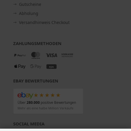
Gutscheine
Abholung
Versandhinweis Checkout
ZAHLUNGSMETHODEN
EBAY BEWERTUNGEN
★★★★★
Über
280.000
positive Bewertungen
Mehr als eine halbe Million Verkäufe
SOCIAL MEDIA