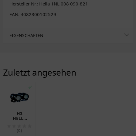
Hersteller Nr.: Hella 1NL 008 090-821
EAN: 4082300102529
EIGENSCHAFTEN
Zuletzt angesehen
✅
H3
HELLA
MICRO
NEBELSCHNEINWERFER
(0)
SET