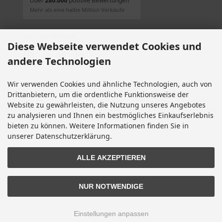
Über
280.000
positive Bewertungen
Mehr als eine halbe Million Verkäufe
SOCIAL MEDIA
Diese Webseite verwendet Cookies und
andere Technologien
Wir verwenden Cookies und ähnliche Technologien, auch von
Alle Preise inkl. gesetzl. MwSt. zzgl.
Versandkosten
. Die durchgestrichenen Preise
Drittanbietern, um die ordentliche Funktionsweise der
entsprechen dem bisherigen Preis bei Motorradteile & Motorrad Ersatzteile.
Website zu gewährleisten, die Nutzung unseres Angebotes
Motorradteile & Motorrad Ersatzteile © 2026 | Template © 2009-2026 by modified
zu analysieren und Ihnen ein bestmögliches Einkaufserlebnis
eCommerce Shopsoftware
bieten zu können. Weitere Informationen finden Sie in
mod
ified eCommerce Shopsoftware © 2009-2026
unserer Datenschutzerklärung.
ALLE AKZEPTIEREN
NUR NOTWENDIGE
Einstellungen anpassen