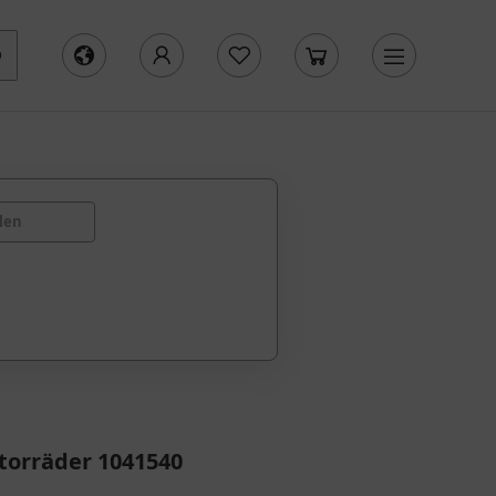
len
torräder 1041540