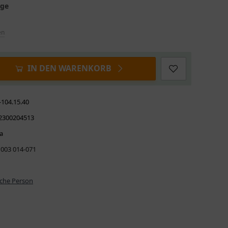
age
en
IN DEN WARENKORB
-104.15.40
2300204513
a
 003 014-071
iche Person