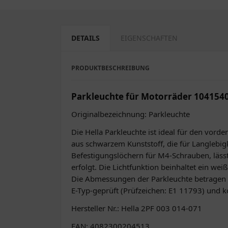
DETAILS
EIGENSCHAFTEN
PRODUKTBESCHREIBUNG
Parkleuchte für Motorräder 104154
Originalbezeichnung: Parkleuchte
Die Hella Parkleuchte ist ideal für den vord
aus schwarzem Kunststoff, die für Langlebigk
Befestigungslöchern für M4-Schrauben, lässt
erfolgt. Die Lichtfunktion beinhaltet ein we
Die Abmessungen der Parkleuchte betragen 84
E-Typ-geprüft (Prüfzeichen: E1 11793) und 
Hersteller Nr.: Hella 2PF 003 014-071
EAN: 4082300204513