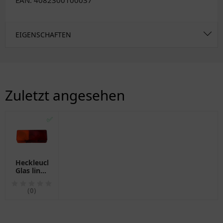
EAN: 4082300100037
EIGENSCHAFTEN
Zuletzt angesehen
✅
Heckleuchte
Glas links
für Hella
1041235
(0)