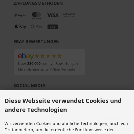
ZAHLUNGSMETHODEN
EBAY BEWERTUNGEN
★★★★★
Über
280.000
positive Bewertungen
Mehr als eine halbe Million Verkäufe
SOCIAL MEDIA
Diese Webseite verwendet Cookies und
andere Technologien
Alle Preise inkl. gesetzl. MwSt. zzgl.
Versandkosten
. Die durchgestrichenen Preise
Wir verwenden Cookies und ähnliche Technologien, auch von
entsprechen dem bisherigen Preis bei Motorradteile & Motorrad Ersatzteile.
Drittanbietern, um die ordentliche Funktionsweise der
Motorradteile & Motorrad Ersatzteile © 2026 | Template © 2009-2026 by modified