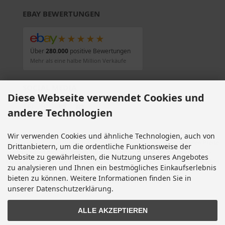
EBAY BEWERTUNGEN
★★★★★
Über
280.000
positive Bewertungen
Mehr als eine halbe Million Verkäufe
SOCIAL MEDIA
Diese Webseite verwendet Cookies und
andere Technologien
Wir verwenden Cookies und ähnliche Technologien, auch von
Alle Preise inkl. gesetzl. MwSt. zzgl.
Versandkosten
. Die durchgestrichenen Preise
Drittanbietern, um die ordentliche Funktionsweise der
entsprechen dem bisherigen Preis bei Motorradteile & Motorrad Ersatzteile.
Website zu gewährleisten, die Nutzung unseres Angebotes
Motorradteile & Motorrad Ersatzteile © 2026 | Template © 2009-2026 by modified
zu analysieren und Ihnen ein bestmögliches Einkaufserlebnis
eCommerce Shopsoftware
bieten zu können. Weitere Informationen finden Sie in
mod
ified eCommerce Shopsoftware © 2009-2026
unserer Datenschutzerklärung.
ALLE AKZEPTIEREN