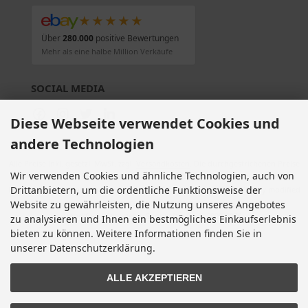
★★★★★
Über
280.000
positive Bewertungen
Mehr als eine halbe Million Verkäufe
SOCIAL MEDIA
Diese Webseite verwendet Cookies und
andere Technologien
Alle Preise inkl. gesetzl. MwSt. zzgl.
Versandkosten
. Die durchgestrichenen Preise
Wir verwenden Cookies und ähnliche Technologien, auch von
entsprechen dem bisherigen Preis bei Motorradteile & Motorrad Ersatzteile.
Drittanbietern, um die ordentliche Funktionsweise der
Motorradteile & Motorrad Ersatzteile © 2026 | Template © 2009-2026 by modified
eCommerce Shopsoftware
Website zu gewährleisten, die Nutzung unseres Angebotes
mod
ified eCommerce Shopsoftware © 2009-2026
zu analysieren und Ihnen ein bestmögliches Einkaufserlebnis
bieten zu können. Weitere Informationen finden Sie in
unserer Datenschutzerklärung.
ALLE AKZEPTIEREN