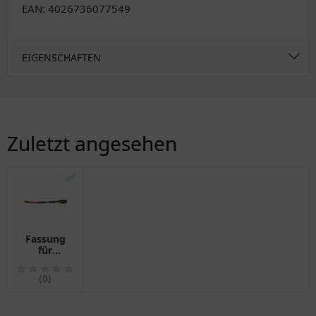
EAN: 4026736077549
EIGENSCHAFTEN
Zuletzt angesehen
✅
Fassung
für
Umrissleuchte
aus
(0)
Metall