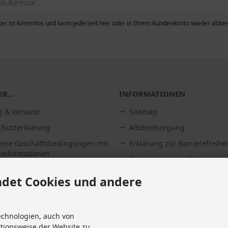
er ist kostenlos und kann jederzeit hier oder in Ihrem Kundenkonto wieder abbes
R...
INFORMATIONEN
g & Versand
Sitemap
chutzerklärung
Altölentsorgung
eine Geschäftsbedingungen mit
Erklärung zur Barrierefreihei
informationen
Entsorgung von Altbatterien
ssum
Gutscheine
det Cookies und andere
Abholung
fsrecht & Widerrufsformular
Versandhinweis Checkout
echnologien, auch von
it
ktionsweise der Website zu