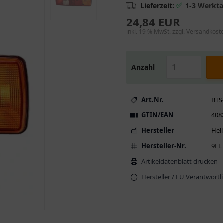
✅
Lieferzeit:
1-3 Werkt
24,84 EUR
inkl. 19 % MwSt. zzgl.
Versandkost
Anzahl
Art.Nr.
BTS
GTIN/EAN
408
Hersteller
Hell
Hersteller-Nr.
9EL
Artikeldatenblatt drucken
Hersteller / EU Verantwortl