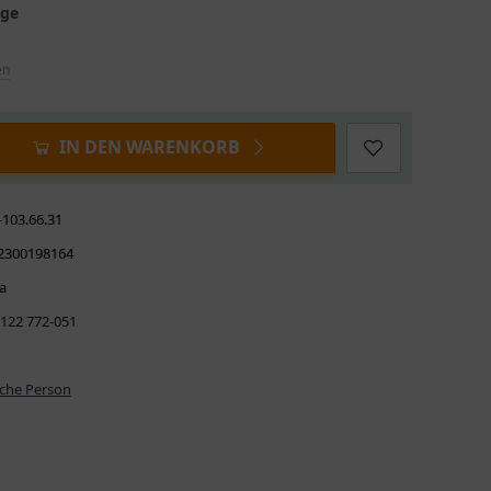
age
en
IN DEN WARENKORB
-103.66.31
2300198164
a
 122 772-051
iche Person