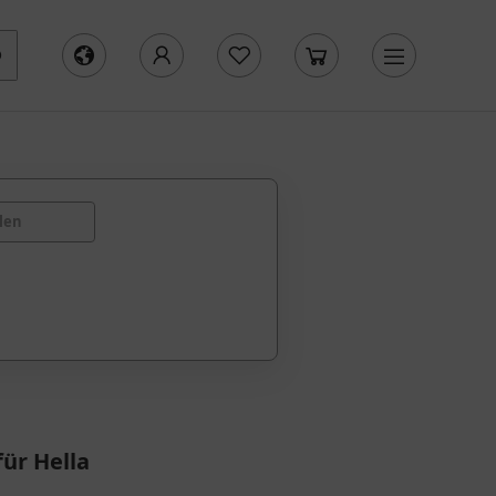
len
ür Hella