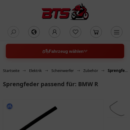
oading...
Fahrzeug wählen
Startseite
Elektrik
Scheinwerfer
Zubehör
Sprengfeder passend für: BMW R
Sprengfeder passend für: BMW R