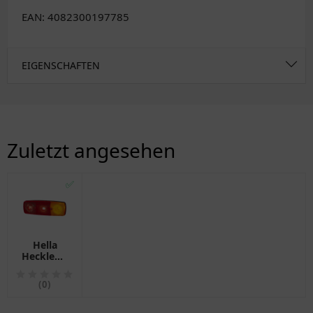
EAN: 4082300197785
EIGENSCHAFTEN
Zuletzt angesehen
✅
Hella
Heckleuchte
Lichtscheibe
für
(0)
Schluss-
Brems-
Blink-