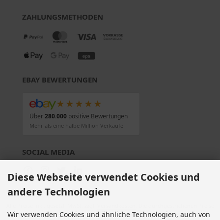
ZAHLUNGSMETHODEN
EBAY BEWERTUNGEN
★★★★★
Über
280.000
positive Bewertungen
Mehr als eine halbe Million Verkäufe
SOCIAL MEDIA
Diese Webseite verwendet Cookies und
andere Technologien
Alle Preise inkl. gesetzl. MwSt. zzgl.
Versandkosten
. Die durchgestrichenen Preise
Wir verwenden Cookies und ähnliche Technologien, auch von
entsprechen dem bisherigen Preis bei Motorradteile & Motorrad Ersatzteile.