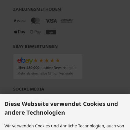
ZAHLUNGSMETHODEN
EBAY BEWERTUNGEN
★★★★★
Über
280.000
positive Bewertungen
Mehr als eine halbe Million Verkäufe
SOCIAL MEDIA
Diese Webseite verwendet Cookies und
andere Technologien
Alle Preise inkl. gesetzl. MwSt. zzgl.
Versandkosten
. Die durchgestrichenen Preise
Wir verwenden Cookies und ähnliche Technologien, auch von
entsprechen dem bisherigen Preis bei Motorradteile & Motorrad Ersatzteile.