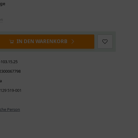
age
en
IN DEN WARENKORB
-103.15.25
2300067798
a
 129 519-001
iche Person