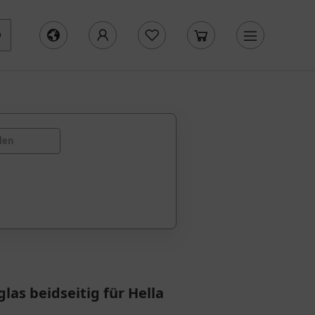
len
las beidseitig für Hella