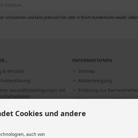
er ist kostenlos und kann jederzeit hier oder in Ihrem Kundenkonto wieder abbes
R...
INFORMATIONEN
g & Versand
Sitemap
chutzerklärung
Altölentsorgung
eine Geschäftsbedingungen mit
Erklärung zur Barrierefreihei
informationen
Entsorgung von Altbatterien
ssum
Gutscheine
det Cookies und andere
Abholung
fsrecht & Widerrufsformular
Versandhinweis Checkout
echnologien, auch von
it