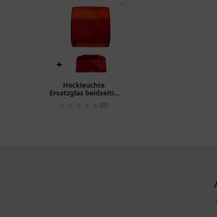
✅
Heckleuchte
Ersatzglas beidseitig
für Hella
(0)