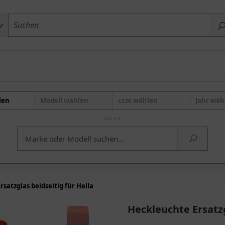
len
Modell wählen
ccm wählen
Jahr wäh
ODER
satzglas beidseitig für Hella
Heckleuchte Ersatzg