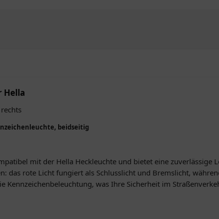
r Hella
 rechts
nnzeichenleuchte, beidseitig
mpatibel mit der Hella Heckleuchte und bietet eine zuverlässige 
: das rote Licht fungiert als Schlusslicht und Bremslicht, während 
die Kennzeichenbeleuchtung, was Ihre Sicherheit im Straßenverke