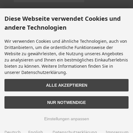
SOCIAL MEDIA
Diese Webseite verwendet Cookies und
andere Technologien
Wir verwenden Cookies und ähnliche Technologien, auch von
Alle Preise inkl. gesetzl. MwSt. zzgl.
Versandkosten
. Die durchgestrichenen Preise
Drittanbietern, um die ordentliche Funktionsweise der
entsprechen dem bisherigen Preis bei Motorradteile & Motorrad Ersatzteile.
Website zu gewährleisten, die Nutzung unseres Angebotes
Motorradteile & Motorrad Ersatzteile © 2026 | Template © 2009-2026 by modified
zu analysieren und Ihnen ein bestmögliches Einkaufserlebnis
eCommerce Shopsoftware
bieten zu können. Weitere Informationen finden Sie in
mod
ified eCommerce Shopsoftware © 2009-2026
unserer Datenschutzerklärung.
ALLE AKZEPTIEREN
NUR NOTWENDIGE
Einstellungen anpassen
Deutsch
English
Datenschutzerklärung
Impressum