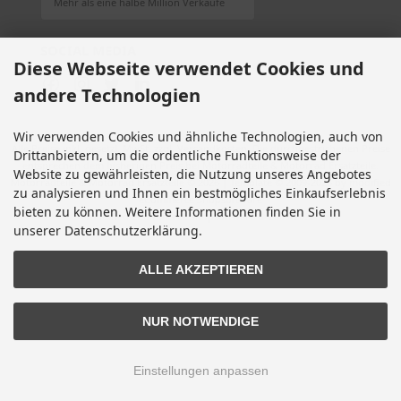
Mehr als eine halbe Million Verkäufe
SOCIAL MEDIA
Diese Webseite verwendet Cookies und
andere Technologien
Wir verwenden Cookies und ähnliche Technologien, auch von
Alle Preise inkl. gesetzl. MwSt. zzgl.
Versandkosten
. Die durchgestrichenen Preise
Drittanbietern, um die ordentliche Funktionsweise der
entsprechen dem bisherigen Preis bei Motorradteile & Motorrad Ersatzteile.
Website zu gewährleisten, die Nutzung unseres Angebotes
Motorradteile & Motorrad Ersatzteile © 2026 | Template © 2009-2026 by modified
zu analysieren und Ihnen ein bestmögliches Einkaufserlebnis
eCommerce Shopsoftware
bieten zu können. Weitere Informationen finden Sie in
mod
ified eCommerce Shopsoftware © 2009-2026
unserer Datenschutzerklärung.
ALLE AKZEPTIEREN
NUR NOTWENDIGE
Einstellungen anpassen