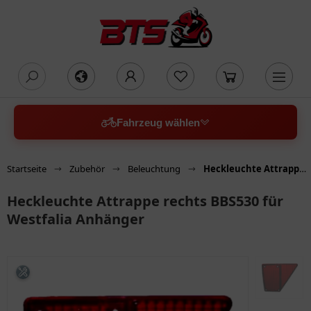
oading...
Fahrzeug wählen
Startseite
Zubehör
Beleuchtung
Heckleuchte Attrappe rechts BBS530 für Westfalia Anhänger
Heckleuchte Attrappe rechts BBS530 für
Westfalia Anhänger