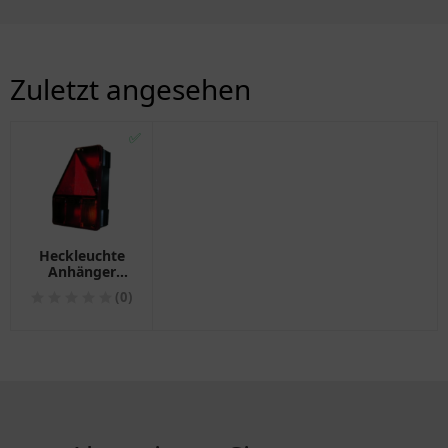
Zuletzt angesehen
✅
Heckleuchte
Anhänger
links mit
(0)
Nebelschlusslicht
Aspöck