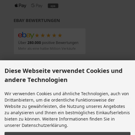
EBAY BEWERTUNGEN
★★★★★
Über
280.000
positive Bewertungen
Mehr als eine halbe Million Verkäufe
SOCIAL MEDIA
Diese Webseite verwendet Cookies und
andere Technologien
Wir verwenden Cookies und ähnliche Technologien, auch von
Alle Preise inkl. gesetzl. MwSt. zzgl.
Versandkosten
. Die durchgestrichenen Preise
Drittanbietern, um die ordentliche Funktionsweise der
entsprechen dem bisherigen Preis bei Motorradteile & Motorrad Ersatzteile.
Website zu gewährleisten, die Nutzung unseres Angebotes
Motorradteile & Motorrad Ersatzteile © 2026 | Template © 2009-2026 by modified
zu analysieren und Ihnen ein bestmögliches Einkaufserlebnis
eCommerce Shopsoftware
bieten zu können. Weitere Informationen finden Sie in
mod
ified eCommerce Shopsoftware © 2009-2026
unserer Datenschutzerklärung.