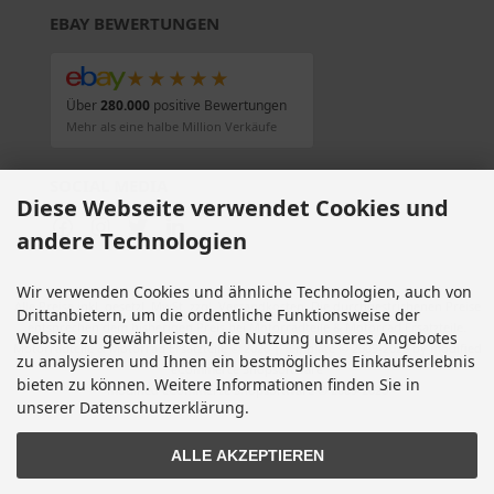
EBAY BEWERTUNGEN
★★★★★
Über
280.000
positive Bewertungen
Mehr als eine halbe Million Verkäufe
SOCIAL MEDIA
Diese Webseite verwendet Cookies und
andere Technologien
Wir verwenden Cookies und ähnliche Technologien, auch von
Alle Preise inkl. gesetzl. MwSt. zzgl.
Versandkosten
. Die durchgestrichenen Preise
Drittanbietern, um die ordentliche Funktionsweise der
entsprechen dem bisherigen Preis bei Motorradteile & Motorrad Ersatzteile.
Website zu gewährleisten, die Nutzung unseres Angebotes
Motorradteile & Motorrad Ersatzteile © 2026 | Template © 2009-2026 by modified
zu analysieren und Ihnen ein bestmögliches Einkaufserlebnis
eCommerce Shopsoftware
bieten zu können. Weitere Informationen finden Sie in
mod
ified eCommerce Shopsoftware © 2009-2026
unserer Datenschutzerklärung.
ALLE AKZEPTIEREN