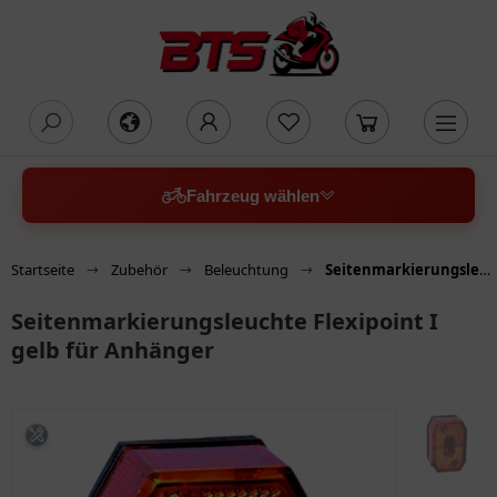
oading...
Fahrzeug wählen
Startseite
Zubehör
Beleuchtung
Seitenmarkierungsleuchte Flexipoint I gelb für Anhänger
Seitenmarkierungsleuchte Flexipoint I
gelb für Anhänger