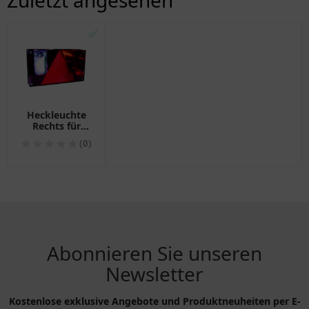
Zuletzt angesehen
✅
Heckleuchte
Rechts für
Anhänger mit
(0)
Kennzeichenleuchte
&
Rückfahrlicht
Multipoint I
Aspöck
Abonnieren Sie unseren
Newsletter
Kostenlose exklusive Angebote und Produktneuheiten per E-