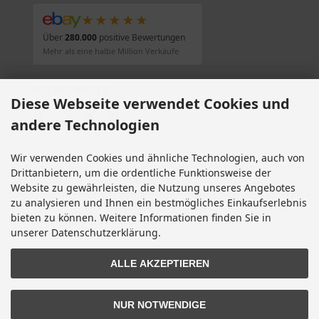
★★★★★
Über
280.000
positive Bewertungen
Mehr als eine halbe Million Verkäufe
SOCIAL MEDIA
Diese Webseite verwendet Cookies und
andere Technologien
Wir verwenden Cookies und ähnliche Technologien, auch von
Alle Preise inkl. gesetzl. MwSt. zzgl.
Versandkosten
. Die durchgestrichenen Preise
Drittanbietern, um die ordentliche Funktionsweise der
entsprechen dem bisherigen Preis bei Motorradteile & Motorrad Ersatzteile.
Website zu gewährleisten, die Nutzung unseres Angebotes
Motorradteile & Motorrad Ersatzteile © 2026 | Template © 2009-2026 by modified
zu analysieren und Ihnen ein bestmögliches Einkaufserlebnis
eCommerce Shopsoftware
bieten zu können. Weitere Informationen finden Sie in
mod
ified eCommerce Shopsoftware © 2009-2026
unserer Datenschutzerklärung.
ALLE AKZEPTIEREN
NUR NOTWENDIGE