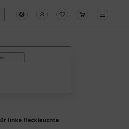
len
für linke Heckleuchte