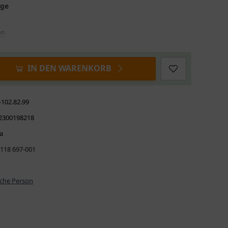
age
en
IN DEN WARENKORB
-102.82.99
2300198218
a
 118 697-001
iche Person