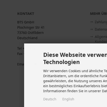
KONTAKT
MEHR ÜBE
Zahlun
BTS GmbH
Plochinger Str 41
Datens
73760 Ostfildern
Allgem
Deutschland
Kunden
Tel +49 711 633 47 127
Impre
Diese Webseite verwen
Fax +49 711 470 76 588
Kontakt
Technologien
Widerru
Email: info@biketeile-service.de
Wir verwenden Cookies und ähnliche T
Lieferze
Drittanbietern, um die ordentliche Fun
Vertrag
gewährleisten, die Nutzung unseres A
Cookie 
ein bestmögliches Einkaufserlebnis bie
Informationen finden Sie in unserer Da
Deutsch
English
Alle Preise inkl. gesetzl. MwSt. zzgl.