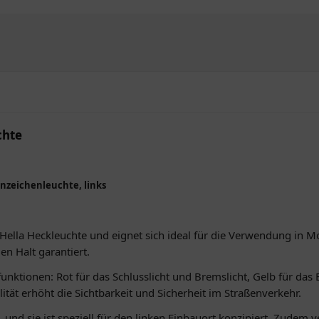
chte
nnzeichenleuchte, links
ie Hella Heckleuchte und eignet sich ideal für die Verwendung in
en Halt garantiert.
unktionen: Rot für das Schlusslicht und Bremslicht, Gelb für das 
lität erhöht die Sichtbarkeit und Sicherheit im Straßenverkehr.
, und sie ist speziell für den linken Einbauort konzipiert. Zudem 