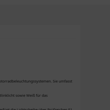
 Motorradbeleuchtungssystemen. Sie umfasst
Blinklicht sowie Weiß für das
verfügt die Lichtscheibe über Prüfzeichen E1