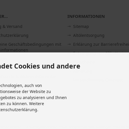
R...
INFORMATIONEN
g & Versand
Sitemap
chutzerklärung
Altölentsorgung
eine Geschäftsbedingungen mit
Erklärung zur Barrierefreihei
informationen
Entsorgung von Altbatterien
ssum
Gutscheine
det Cookies und andere
Abholung
fsrecht & Widerrufsformular
Versandhinweis Checkout
echnologien, auch von
it
ktionsweise der Website zu
 widerrufen
ngebotes zu analysieren und Ihnen
Einstellungen
ten zu können. Weitere
tenschutzerklärung.
Versandkosten
. Die durchgestrichenen Preise entsprechen dem bisherigen Preis bei M