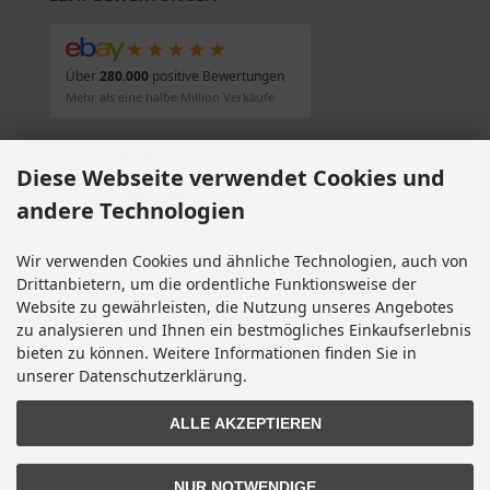
★★★★★
Über
280.000
positive Bewertungen
Mehr als eine halbe Million Verkäufe
SOCIAL MEDIA
Diese Webseite verwendet Cookies und
andere Technologien
Wir verwenden Cookies und ähnliche Technologien, auch von
Alle Preise inkl. gesetzl. MwSt. zzgl.
Versandkosten
. Die durchgestrichenen Preise
Drittanbietern, um die ordentliche Funktionsweise der
entsprechen dem bisherigen Preis bei Motorradteile & Motorrad Ersatzteile.
Website zu gewährleisten, die Nutzung unseres Angebotes
Motorradteile & Motorrad Ersatzteile © 2026 | Template © 2009-2026 by modified
zu analysieren und Ihnen ein bestmögliches Einkaufserlebnis
eCommerce Shopsoftware
bieten zu können. Weitere Informationen finden Sie in
mod
ified eCommerce Shopsoftware © 2009-2026
unserer Datenschutzerklärung.
ALLE AKZEPTIEREN
NUR NOTWENDIGE