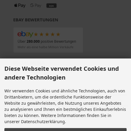
EBAY BEWERTUNGEN
★★★★★
Über
280.000
positive Bewertungen
Mehr als eine halbe Million Verkäufe
SOCIAL MEDIA
Diese Webseite verwendet Cookies und
andere Technologien
Wir verwenden Cookies und ähnliche Technologien, auch von
Alle Preise inkl. gesetzl. MwSt. zzgl.
Versandkosten
. Die durchgestrichenen Preise
Drittanbietern, um die ordentliche Funktionsweise der
entsprechen dem bisherigen Preis bei Motorradteile & Motorrad Ersatzteile.
Website zu gewährleisten, die Nutzung unseres Angebotes
Motorradteile & Motorrad Ersatzteile © 2026 | Template © 2009-2026 by modified
zu analysieren und Ihnen ein bestmögliches Einkaufserlebnis
eCommerce Shopsoftware
bieten zu können. Weitere Informationen finden Sie in
mod
ified eCommerce Shopsoftware © 2009-2026
unserer Datenschutzerklärung.