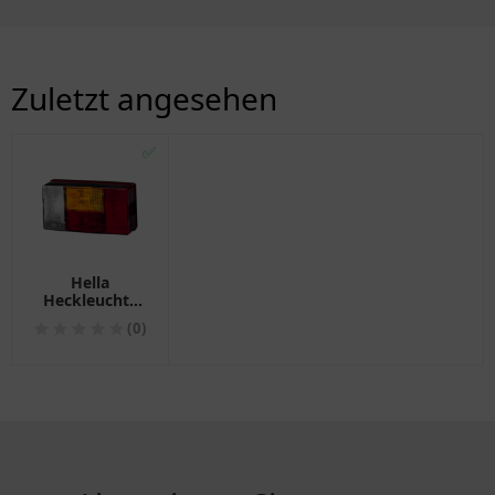
Zuletzt angesehen
✅
Hella
Heckleuchte
rechts für
(0)
Motorräder
1025717