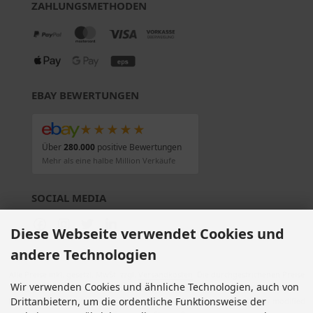
ZAHLUNGSMETHODEN
EBAY BEWERTUNGEN
★★★★★
Über
280.000
positive Bewertungen
Mehr als eine halbe Million Verkäufe
SOCIAL MEDIA
Diese Webseite verwendet Cookies und
andere Technologien
Alle Preise inkl. gesetzl. MwSt. zzgl.
Versandkosten
. Die durchgestrichenen Preise
Wir verwenden Cookies und ähnliche Technologien, auch von
entsprechen dem bisherigen Preis bei Motorradteile & Motorrad Ersatzteile.
Drittanbietern, um die ordentliche Funktionsweise der
Motorradteile & Motorrad Ersatzteile © 2026 | Template © 2009-2026 by modified