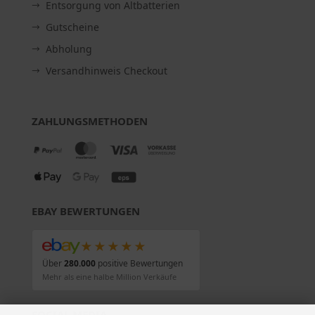
Entsorgung von Altbatterien
Gutscheine
Abholung
Versandhinweis Checkout
ZAHLUNGSMETHODEN
EBAY BEWERTUNGEN
★★★★★
Über
280.000
positive Bewertungen
Mehr als eine halbe Million Verkäufe
SOCIAL MEDIA